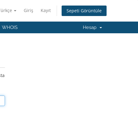
Türkçe
Giriş
Kayıt
Sepeti Görüntüle
WHOIS
Hesap
sta