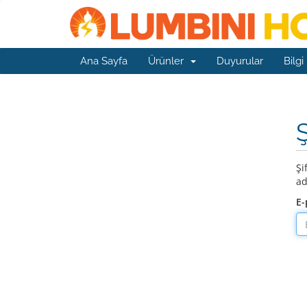
Ana Sayfa
Ürünler
Duyurular
Bilgi
Şi
ad
E-