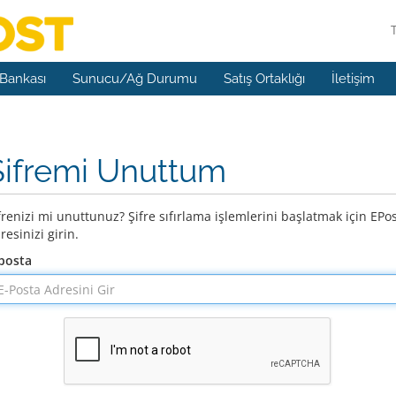
 Bankası
Sunucu/Ağ Durumu
Satış Ortaklığı
İletişim
Şifremi Unuttum
frenizi mi unuttunuz? Şifre sıfırlama işlemlerini başlatmak için EPo
resinizi girin.
posta