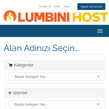
Türkçe
Giriş
Kayıt
Sepeti Görüntüle
Toggl
navig
Alan Adınızı Seçin...
Kategoriler
İşlemler